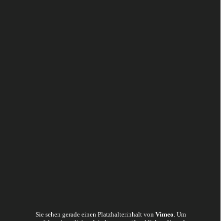
Hier sehen Sie eine Auswahl unserer Innenarchitekturprojekte.
Alle Projekte anzeigen
FIANDES
The Fusion of Fine Arts, Architecture, Nature and Design.
Sie sehen gerade einen Platzhalterinhalt von
Vimeo
. Um