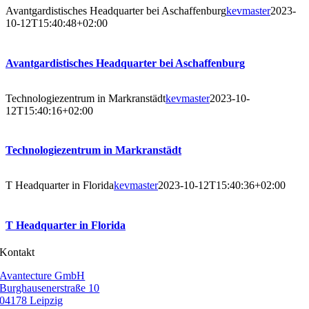
Avantgardistisches Headquarter bei Aschaffenburg
kevmaster
2023-
10-12T15:40:48+02:00
Avantgardistisches Headquarter bei Aschaffenburg
Technologiezentrum in Markranstädt
kevmaster
2023-10-
12T15:40:16+02:00
Technologiezentrum in Markranstädt
T Headquarter in Florida
kevmaster
2023-10-12T15:40:36+02:00
T Headquarter in Florida
Kontakt
Avantecture GmbH
Burghausenerstraße 10
04178 Leipzig