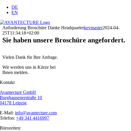
Zum
DE
Inhalt
EN
springen
Anforderung Broschüre Danke Headquarter
kevmaster
2024-04-
25T11:34:18+02:00
Sie haben unsere Broschüre angefordert.
Vielen Dank für Ihre Anfrage.
Wir werden uns in Kürze bei
Ihnen melden.
Kontakt
Avantecture GmbH
Burghausenerstraße 10
04178 Leipzig
E-Mail:
info@avantecture.com
Telefon:
+49 341 4416997
Bürozeiten: