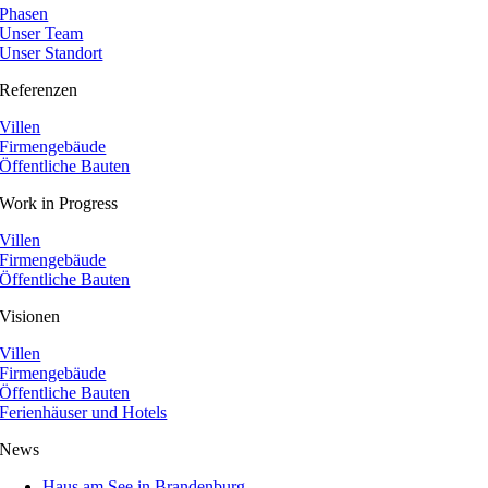
Phasen
Unser Team
Unser Standort
Referenzen
Villen
Firmengebäude
Öffentliche Bauten
Work in Progress
Villen
Firmengebäude
Öffentliche Bauten
Visionen
Villen
Firmengebäude
Öffentliche Bauten
Ferienhäuser und Hotels
News
Haus am See in Brandenburg