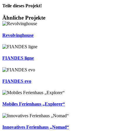
Teile dieses Projekt!
Facebook
X
Pinterest
Ähnliche Projekte
Revolvinghouse
FIANDES ligne
FIANDES evo
Mobiles Ferienhaus „Explorer“
Innovatives Ferienhaus „Nomad“