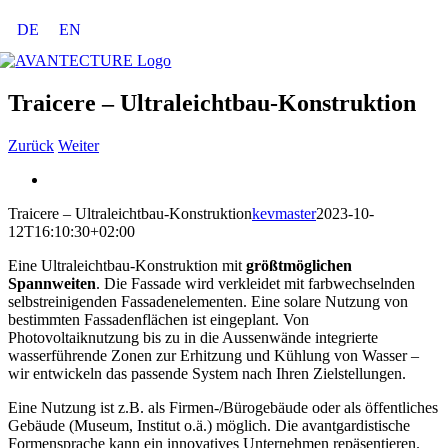
Zum
DE
EN
Inhalt
springen
Traicere – Ultraleichtbau-Konstruktion
Zurück
Weiter
View
Larger
Traicere – Ultraleichtbau-Konstruktion
kevmaster
2023-10-
Image
12T16:10:30+02:00
Eine Ultraleichtbau-Konstruktion mit
größtmöglichen
Spannweiten
. Die Fassade wird verkleidet mit farbwechselnden
selbstreinigenden Fassadenelementen. Eine solare Nutzung von
bestimmten Fassadenflächen ist eingeplant. Von
Photovoltaiknutzung bis zu in die Aussenwände integrierte
wasserführende Zonen zur Erhitzung und Kühlung von Wasser –
wir entwickeln das passende System nach Ihren Zielstellungen.
Eine Nutzung ist z.B. als Firmen-/Bürogebäude oder als öffentliches
Gebäude (Museum, Institut o.ä.) möglich. Die avantgardistische
Formensprache kann ein innovatives Unternehmen repäsentieren.