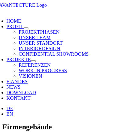
Zum
Inhalt
oggle
springen
avigation
HOME
PROFIL
PROJEKTPHASEN
UNSER TEAM
UNSER STANDORT
INTERIORDESIGN
CONFIDENTIAL SHOWROOMS
PROJEKTE
REFERENZEN
WORK IN PROGRESS
VISIONEN
FIANDES
NEWS
DOWNLOAD
KONTAKT
DE
EN
Firmengebäude