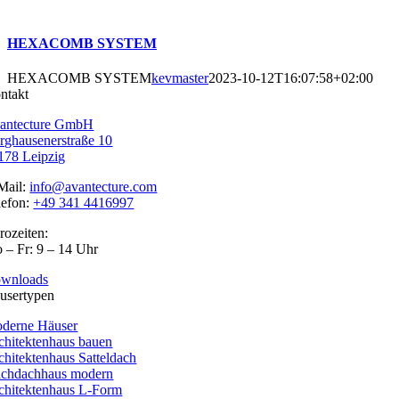
HEXACOMB SYSTEM
HEXACOMB SYSTEM
kevmaster
2023-10-12T16:07:58+02:00
ntakt
antecture GmbH
rghausenerstraße 10
178 Leipzig
Mail:
info@avantecture.com
lefon:
+49 341 4416997
rozeiten:
 – Fr: 9 – 14 Uhr
wnloads
usertypen
derne Häuser
chitektenhaus bauen
chitektenhaus Satteldach
achdachhaus modern
chitektenhaus L-Form