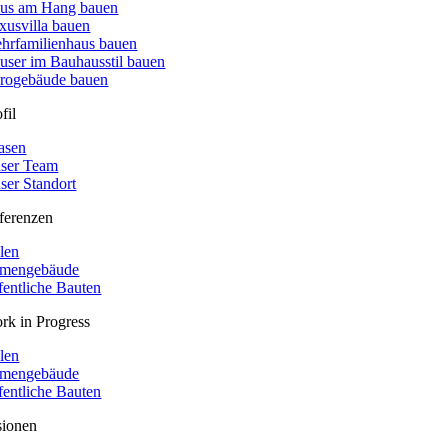
us am Hang bauen
xusvilla bauen
hrfamilienhaus bauen
user im Bauhausstil bauen
rogebäude bauen
fil
asen
ser Team
ser Standort
ferenzen
llen
rmengebäude
fentliche Bauten
rk in Progress
llen
rmengebäude
fentliche Bauten
sionen