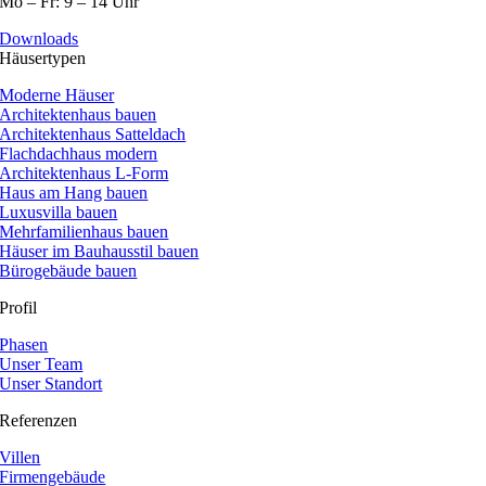
Mo – Fr: 9 – 14 Uhr
Downloads
Häusertypen
Moderne Häuser
Architektenhaus bauen
Architektenhaus Satteldach
Flachdachhaus modern
Architektenhaus L-Form
Haus am Hang bauen
Luxusvilla bauen
Mehrfamilienhaus bauen
Häuser im Bauhausstil bauen
Bürogebäude bauen
Profil
Phasen
Unser Team
Unser Standort
Referenzen
Villen
Firmengebäude