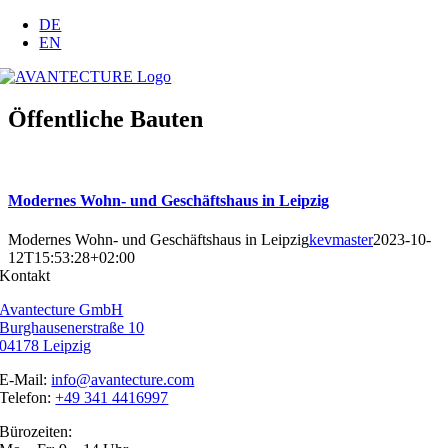
Zum
DE
Inhalt
EN
springen
Öffentliche Bauten
Modernes Wohn- und Geschäftshaus in Leipzig
Modernes Wohn- und Geschäftshaus in Leipzig
kevmaster
2023-10-
12T15:53:28+02:00
Kontakt
Avantecture GmbH
Burghausenerstraße 10
04178 Leipzig
E-Mail:
info@avantecture.com
Telefon:
+49 341 4416997
Bürozeiten: