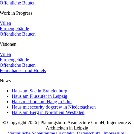
Öffentliche Bauten
Work in Progress
Villen
Firmengebäude
Öffentliche Bauten
Visionen
Villen
Firmengebäude
Öffentliche Bauten
Ferienhäuser und Hotels
News
Haus am See in Brandenburg
Haus am Flussufer in Leipzig
Haus mit Pool am Hang in Ulm
Haus mit security dogcrew in Niedersachsen
Haus am Berg in Nordrhein-Westfalen
© Copyright 2026 | Planungsbüro Avantecture GmbH, Ingenieure &
Architekten in Leipzig
Vertrauliche Schauräume
|
Kontakt
|
Datenschutz
|
Impressum
|