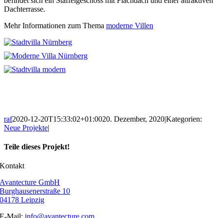
befindet sich ein Staffelgeschoss mit Flachdach und einer attraktiven
Dachterrasse.
Mehr Informationen zum Thema
moderne Villen
raf
2020-12-20T15:33:02+01:00
20. Dezember, 2020
|
Kategorien:
Neue Projekte
|
Teile dieses Projekt!
Facebook
X
Pinterest
Kontakt
Avantecture GmbH
Burghausenerstraße 10
04178 Leipzig
E-Mail:
info@avantecture.com