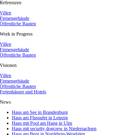
Referenzen
Villen
Firmengebäude
Öffentliche Bauten
Work in Progress
Villen
Firmengebäude
Öffentliche Bauten
Visionen
Villen
Firmengebäude
Öffentliche Bauten
Ferienhäuser und Hotels
News
Haus am See in Brandenburg
Haus am Flussufer in Leipzig
Haus mit Pool am Hang in Ulm
Haus mit security dogcrew in Niedersachsen
Haus am Berg in Nordrhein-Westfalen