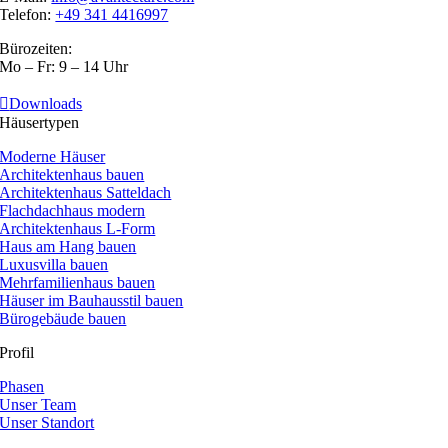
Telefon:
+49 341 4416997
Bürozeiten:
Mo – Fr: 9 – 14 Uhr
Downloads
Häusertypen
Moderne Häuser
Architektenhaus bauen
Architektenhaus Satteldach
Flachdachhaus modern
Architektenhaus L-Form
Haus am Hang bauen
Luxusvilla bauen
Mehrfamilienhaus bauen
Häuser im Bauhausstil bauen
Bürogebäude bauen
Profil
Phasen
Unser Team
Unser Standort