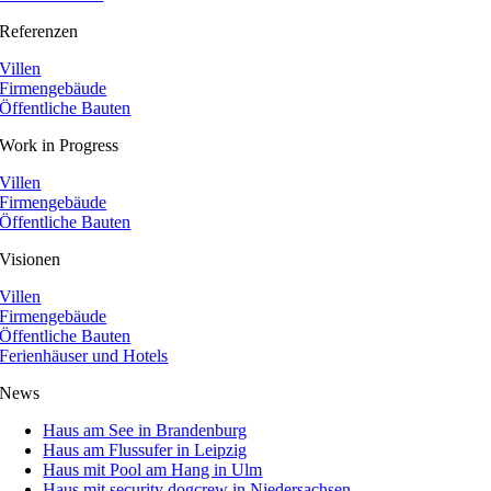
Referenzen
Villen
Firmengebäude
Öffentliche Bauten
Work in Progress
Villen
Firmengebäude
Öffentliche Bauten
Visionen
Villen
Firmengebäude
Öffentliche Bauten
Ferienhäuser und Hotels
News
Haus am See in Brandenburg
Haus am Flussufer in Leipzig
Haus mit Pool am Hang in Ulm
Haus mit security dogcrew in Niedersachsen