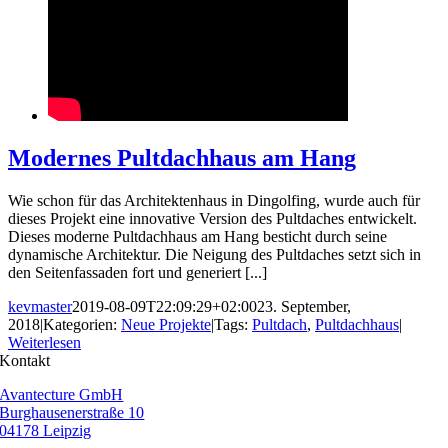
Modernes Pultdachhaus am Hang
Wie schon für das Architektenhaus in Dingolfing, wurde auch für
dieses Projekt eine innovative Version des Pultdaches entwickelt.
Dieses moderne Pultdachhaus am Hang besticht durch seine
dynamische Architektur. Die Neigung des Pultdaches setzt sich in
den Seitenfassaden fort und generiert [...]
kevmaster
2019-08-09T22:09:29+02:00
23. September,
2018
|
Kategorien:
Neue Projekte
|
Tags:
Pultdach
,
Pultdachhaus
|
Weiterlesen
Kontakt
Avantecture GmbH
Burghausenerstraße 10
04178 Leipzig