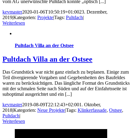
vom AG unerwünschte Pultdach konnte „optisch [...]
kevmaster
2020-01-06T10:50:19+01:00
23. Dezember,
2019
|
Kategorien:
Projekte
|
Tags:
Pultdach
|
Weiterlesen
Pultdach Villa an der Ostsee
Pultdach Villa an der Ostsee
Das Grundstück war nicht ganz einfach zu beplanen. Einige zum
Teil divergierende Vorgaben und Gegebenheiten des Baufeldes
waren zu berücksichtigen. Das längliche Format des Grundstücks
mit der schmalen Seite nach Süden und auf der Einfahrtsseite ist
suboptimal ausgerichtet und ein [...]
kevmaster
2019-08-09T22:12:43+02:00
1. Oktober,
2018
|
Kategorien:
Neue Projekte
|
Tags:
Klinkerfassade
,
Ostsee
,
Pultdach
|
Weiterlesen