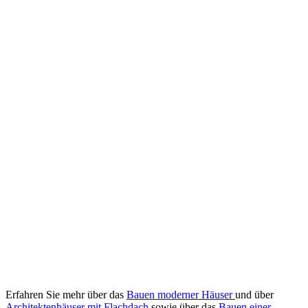
Erfahren Sie mehr über das
Bauen moderner Häuser
und über
Architektenhäuser mit Flachdach
sowie über das
Bauen einer