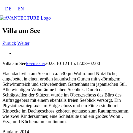
Zum
DE
EN
Inhalt
springen
Villa am See
Zurück
Weiter
View
Larger
Villa am See
kevmaster
2023-10-12T15:12:08+02:00
Image
Flachdachvilla am See mit ca. 530qm Wohn- und Nutzfläche,
eingebettet in einen großen japanischen Garten mit y-förmigem
Schwimmteich und schwebendem Gartenhaus im japanischen Stil.
Alle wichtigen Wohnräume haben Seeblick. Durch das
Schrägstellen der Stützen wurde im Obergeschoss das Büro des
Auftraggebers mit einem ebenfalls freien Seeblick versorgt. Ein
Physiotherapiepraxis im Erdgeschoss und ein Fitnessstudio mit
Kinoecke im Dachgeschoss gehören genauso zum Raumprogramm,
wie zwei Kinderzimmer, eine Schlafsuite und ein großes Wohn-,
Ess-, und Küchenraumkontinuum.
Baujahr: 2014