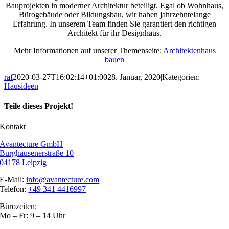
Bauprojekten in moderner Architektur beteiligt. Egal ob Wohnhaus,
Bürogebäude oder Bildungsbau, wir haben jahrzehntelange
Erfahrung. In unserem Team finden Sie garantiert den richtigen
Architekt für ihr Designhaus.
Mehr Informationen auf unserer Themenseite:
Architektenhaus
bauen
raf
2020-03-27T16:02:14+01:00
28. Januar, 2020
|
Kategorien:
Hausideen
|
Teile dieses Projekt!
Facebook
X
Pinterest
Kontakt
Avantecture GmbH
Burghausenerstraße 10
04178 Leipzig
E-Mail:
info@avantecture.com
Telefon:
+49 341 4416997
Bürozeiten:
Mo – Fr: 9 – 14 Uhr