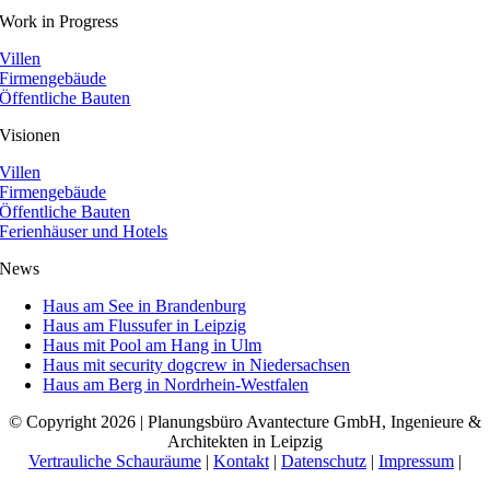
Work in Progress
Villen
Firmengebäude
Öffentliche Bauten
Visionen
Villen
Firmengebäude
Öffentliche Bauten
Ferienhäuser und Hotels
News
Haus am See in Brandenburg
Haus am Flussufer in Leipzig
Haus mit Pool am Hang in Ulm
Haus mit security dogcrew in Niedersachsen
Haus am Berg in Nordrhein-Westfalen
© Copyright 2026 | Planungsbüro Avantecture GmbH, Ingenieure &
Architekten in Leipzig
Vertrauliche Schauräume
|
Kontakt
|
Datenschutz
|
Impressum
|